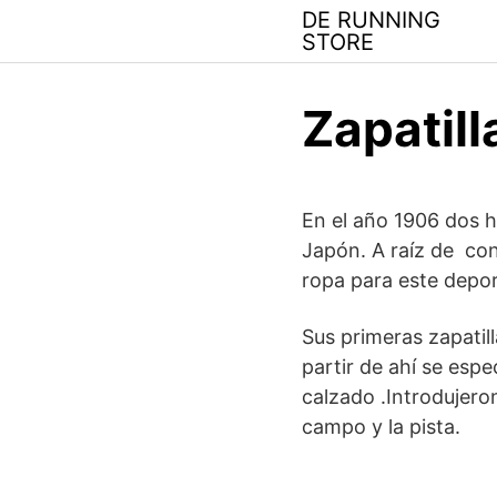
Saltar
DE RUNNING
al
STORE
contenido
Zapatil
En el año 1906 dos 
Japón. A raíz de con
ropa para este depor
Sus primeras zapatil
partir de ahí se esp
calzado .Introdujero
campo y la pista.